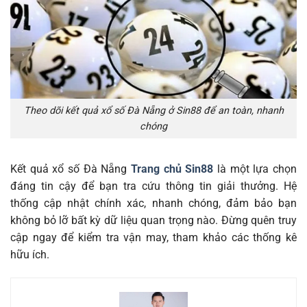
Theo dõi kết quả xổ số Đà Nẵng ở Sin88 để an toàn, nhanh
chóng
Kết quả xổ số Đà Nẵng
Trang chủ Sin88
là một lựa chọn
đáng tin cậy để bạn tra cứu thông tin giải thưởng. Hệ
thống cập nhật chính xác, nhanh chóng, đảm bảo bạn
không bỏ lỡ bất kỳ dữ liệu quan trọng nào. Đừng quên truy
cập ngay để kiểm tra vận may, tham khảo các thống kê
hữu ích.