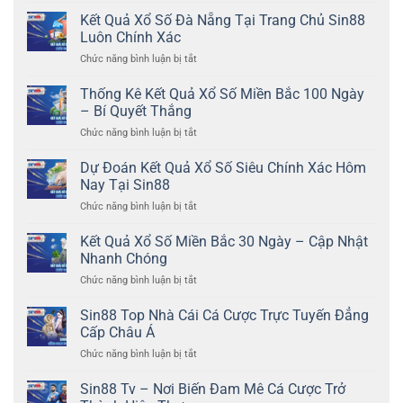
Kết
Ngãi
Quả
Kết Quả Xổ Số Đà Nẵng Tại Trang Chủ Sin88
–
Xổ
Những
Luôn Chính Xác
Số
Thông
Chức năng bình luận bị tắt
ở
Phú
Tin
Kết
Yên
Hay
Quả
Thống Kê Kết Quả Xổ Số Miền Bắc 100 Ngày
–
Nhất
Xổ
Cập
– Bí Quyết Thắng
2025
Số
Nhật
Chức năng bình luận bị tắt
ở
Đà
Các
Thống
Nẵng
Thông
Kê
Dự Đoán Kết Quả Xổ Số Siêu Chính Xác Hôm
Tại
Tin
Kết
Trang
Nay Tại Sin88
Mới
Quả
Chủ
Nhất
Chức năng bình luận bị tắt
ở
Xổ
Sin88
Dự
Số
Luôn
Đoán
Kết Quả Xổ Số Miền Bắc 30 Ngày – Cập Nhật
Miền
Chính
Kết
Bắc
Nhanh Chóng
Xác
Quả
100
Chức năng bình luận bị tắt
ở
Xổ
Ngày
Kết
Số
–
Quả
Sin88 Top Nhà Cái Cá Cược Trực Tuyến Đẳng
Siêu
Bí
Xổ
Chính
Cấp Châu Á
Quyết
Số
Xác
Thắng
Chức năng bình luận bị tắt
ở
Miền
Hôm
Sin88
Bắc
Nay
Top
Sin88 Tv – Nơi Biến Đam Mê Cá Cược Trở
30
Tại
Nhà
Ngày