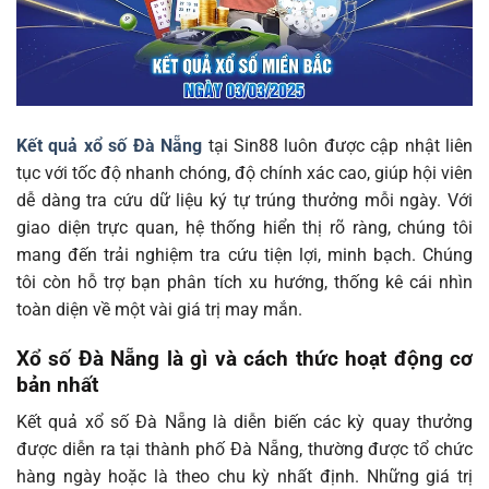
Kết quả xổ số Đà Nẵng
tại Sin88 luôn được cập nhật liên
tục với tốc độ nhanh chóng, độ chính xác cao, giúp hội viên
dễ dàng tra cứu dữ liệu ký tự trúng thưởng mỗi ngày. Với
giao diện trực quan, hệ thống hiển thị rõ ràng, chúng tôi
mang đến trải nghiệm tra cứu tiện lợi, minh bạch. Chúng
tôi còn hỗ trợ bạn phân tích xu hướng, thống kê cái nhìn
toàn diện về một vài giá trị may mắn.
Xổ số Đà Nẵng là gì và cách thức hoạt động cơ
bản nhất
Kết quả xổ số Đà Nẵng là diễn biến các kỳ quay thưởng
được diễn ra tại thành phố Đà Nẵng, thường được tổ chức
hàng ngày hoặc là theo chu kỳ nhất định. Những giá trị