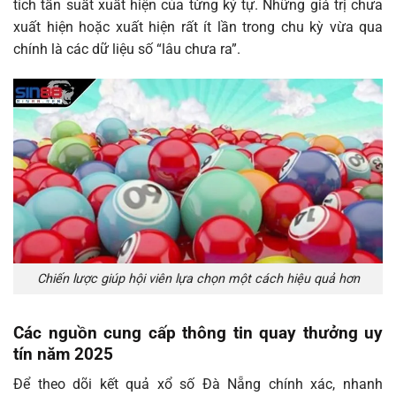
tích tần suất xuất hiện của từng ký tự. Những giá trị chưa
xuất hiện hoặc xuất hiện rất ít lần trong chu kỳ vừa qua
chính là các dữ liệu số “lâu chưa ra”.
Chiến lược giúp hội viên lựa chọn một cách hiệu quả hơn
Các nguồn cung cấp thông tin quay thưởng uy
tín năm 2025
Để theo dõi kết quả xổ số Đà Nẵng chính xác, nhanh