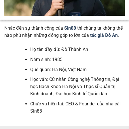
Nhắc đến sự thành công của
Sin88
thì chúng ta không thể
nào phủ nhận những đóng góp to lớn của
tác giả Đỗ An
.
Họ tên đầy đủ: Đỗ Thành An
Năm sinh: 1985
Quê quán: Hà Nội, Việt Nam
Học vấn: Cử nhân Công nghệ Thông tin, Đại
học Bách Khoa Hà Nội và Thạc sĩ Quản trị
Kinh doanh, Đại học Kinh tế Quốc dân
Chức vụ hiện tại: CEO & Founder của nhà cái
Sin88