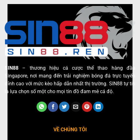
SIN88
– thương hiệu cá cược thể thao hàng đầu
Singapore, nơi mang đến trải nghiệm bóng đá trực tuyến
đỉnh cao với mức kèo hấp dẫn nhất thị trường. SIN88 tự tin
là lựa chọn số một cho mọi tín đồ đam mê cá độ.
VỀ CHÚNG TÔI