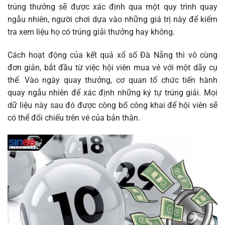
trúng thưởng sẽ được xác định qua một quy trình quay
ngẫu nhiên, người chơi dựa vào những giá trị này để kiểm
tra xem liệu họ có trúng giải thưởng hay không.
Cách hoạt động của kết quả xổ số Đà Nẵng thì vô cùng
đơn giản, bắt đầu từ việc hội viên mua vé với một dãy cụ
thể. Vào ngày quay thưởng, cơ quan tổ chức tiến hành
quay ngẫu nhiên để xác định những ký tự trúng giải. Mọi
dữ liệu này sau đó được công bố công khai để hội viên sẽ
có thể đối chiếu trên vé của bản thân.