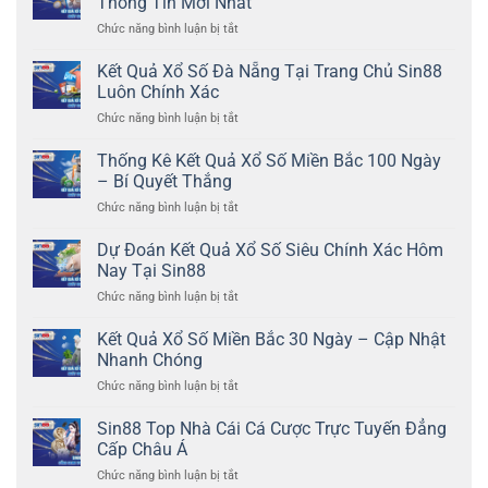
Thông Tin Mới Nhất
Số
Chức năng bình luận bị tắt
ở
Quảng
Kết
Ngãi
Quả
Kết Quả Xổ Số Đà Nẵng Tại Trang Chủ Sin88
–
Xổ
Những
Luôn Chính Xác
Số
Thông
Chức năng bình luận bị tắt
ở
Phú
Tin
Kết
Yên
Hay
Quả
Thống Kê Kết Quả Xổ Số Miền Bắc 100 Ngày
–
Nhất
Xổ
Cập
– Bí Quyết Thắng
2025
Số
Nhật
Chức năng bình luận bị tắt
ở
Đà
Các
Thống
Nẵng
Thông
Kê
Dự Đoán Kết Quả Xổ Số Siêu Chính Xác Hôm
Tại
Tin
Kết
Trang
Nay Tại Sin88
Mới
Quả
Chủ
Nhất
Chức năng bình luận bị tắt
ở
Xổ
Sin88
Dự
Số
Luôn
Đoán
Kết Quả Xổ Số Miền Bắc 30 Ngày – Cập Nhật
Miền
Chính
Kết
Bắc
Nhanh Chóng
Xác
Quả
100
Chức năng bình luận bị tắt
ở
Xổ
Ngày
Kết
Số
–
Quả
Sin88 Top Nhà Cái Cá Cược Trực Tuyến Đẳng
Siêu
Bí
Xổ
Chính
Cấp Châu Á
Quyết
Số
Xác
Thắng
Chức năng bình luận bị tắt
ở
Miền
Hôm