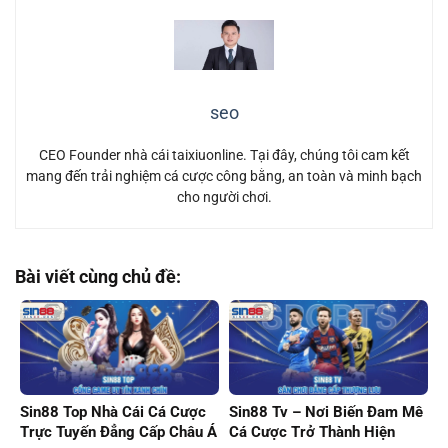
seo
CEO Founder nhà cái taixiuonline. Tại đây, chúng tôi cam kết
mang đến trải nghiệm cá cược công bằng, an toàn và minh bạch
cho người chơi.
Bài viết cùng chủ đề:
Sin88 Top Nhà Cái Cá Cược
Sin88 Tv – Nơi Biến Đam Mê
Trực Tuyến Đẳng Cấp Châu Á
Cá Cược Trở Thành Hiện