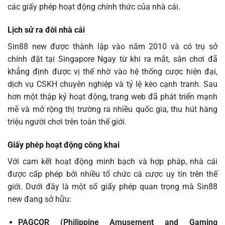
các giấy phép hoạt động chính thức của nhà cái.
Lịch sử ra đời nhà cái
Sin88 new được thành lập vào năm 2010 và có trụ sở
chính đặt tại Singapore Ngay từ khi ra mắt, sân chơi đã
khẳng định được vị thế nhờ vào hệ thống cược hiện đại,
dịch vụ CSKH chuyên nghiệp và tỷ lệ kèo cạnh tranh. Sau
hơn một thập kỷ hoạt động, trang web đã phát triển mạnh
mẽ và mở rộng thị trường ra nhiều quốc gia, thu hút hàng
triệu người chơi trên toàn thế giới.
Giấy phép hoạt động công khai
Với cam kết hoạt động minh bạch và hợp pháp, nhà cái
được cấp phép bởi nhiều tổ chức cá cược uy tín trên thế
giới. Dưới đây là một số giấy phép quan trọng mà Sin88
new đang sở hữu:
PAGCOR (Philippine Amusement and Gaming