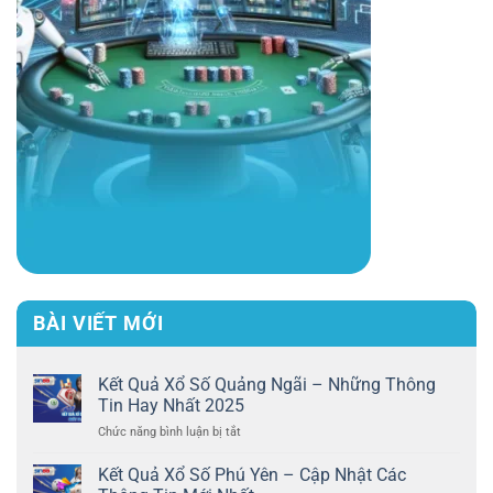
BÀI VIẾT MỚI
Kết Quả Xổ Số Quảng Ngãi – Những Thông
Tin Hay Nhất 2025
Chức năng bình luận bị tắt
ở
Kết
Quả
Kết Quả Xổ Số Phú Yên – Cập Nhật Các
Xổ