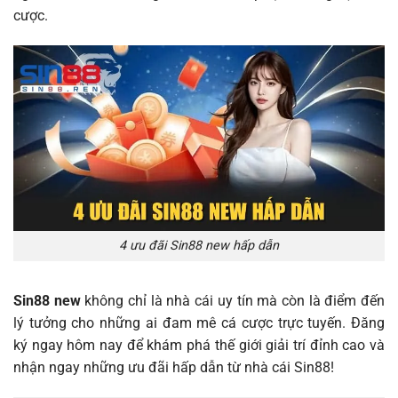
cược.
4 ưu đãi Sin88 new hấp dẫn
Sin88 new
không chỉ là nhà cái uy tín mà còn là điểm đến
lý tưởng cho những ai đam mê cá cược trực tuyến. Đăng
ký ngay hôm nay để khám phá thế giới giải trí đỉnh cao và
nhận ngay những ưu đãi hấp dẫn từ nhà cái Sin88!