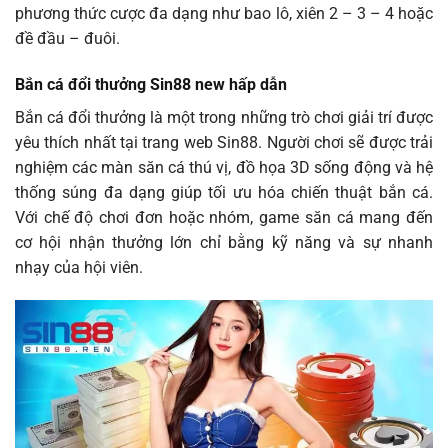
phương thức cược đa dạng như bao lô, xiên 2 – 3 – 4 hoặc
đề đầu – đuôi.
Bắn cá đổi thưởng Sin88 new hấp dẫn
Bắn cá đổi thưởng là một trong những trò chơi giải trí được
yêu thích nhất tại trang web Sin88. Người chơi sẽ được trải
nghiệm các màn săn cá thú vị, đồ họa 3D sống động và hệ
thống súng đa dạng giúp tối ưu hóa chiến thuật bắn cá.
Với chế độ chơi đơn hoặc nhóm, game săn cá mang đến
cơ hội nhận thưởng lớn chỉ bằng kỹ năng và sự nhanh
nhạy của hội viên.