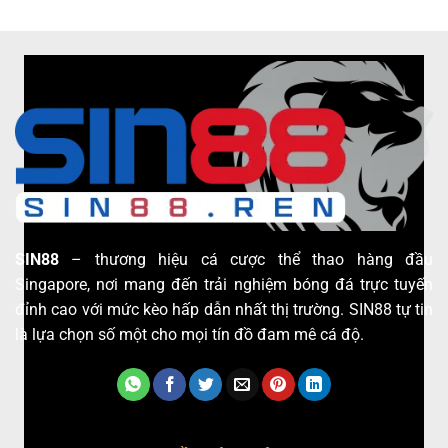
SIN88
– thương hiệu cá cược thể thao hàng đầu
Singapore, nơi mang đến trải nghiệm bóng đá trực tuyến
đỉnh cao với mức kèo hấp dẫn nhất thị trường. SIN88 tự tin
là lựa chọn số một cho mọi tín đồ đam mê cá độ.