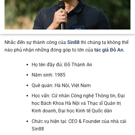
Hôm
Nay
Nhắc đến sự thành công của
Sin88
thì chúng ta không thể
nào phủ nhận những đóng góp to lớn của
tác giả Đỗ An
.
Họ tên đầy đủ: Đỗ Thành An
Năm sinh: 1985
Quê quán: Hà Nội, Việt Nam
Học vấn: Cử nhân Công nghệ Thông tin, Đại
học Bách Khoa Hà Nội và Thạc sĩ Quản trị
Kinh doanh, Đại học Kinh tế Quốc dân
Chức vụ hiện tại: CEO & Founder của nhà cái
Sin88